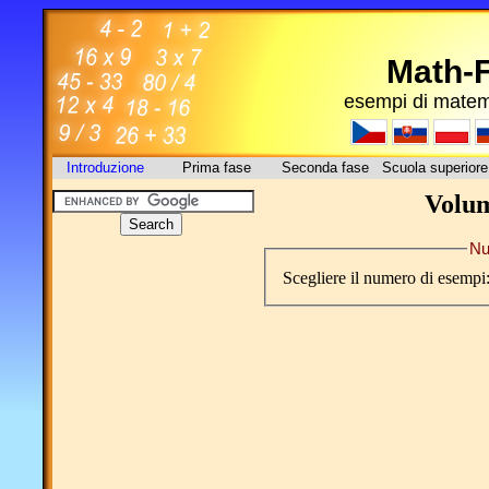
Math-
esempi di matema
Introduzione
Prima fase
Seconda fase
Scuola superiore
Volum
Nu
Scegliere il numero di esempi